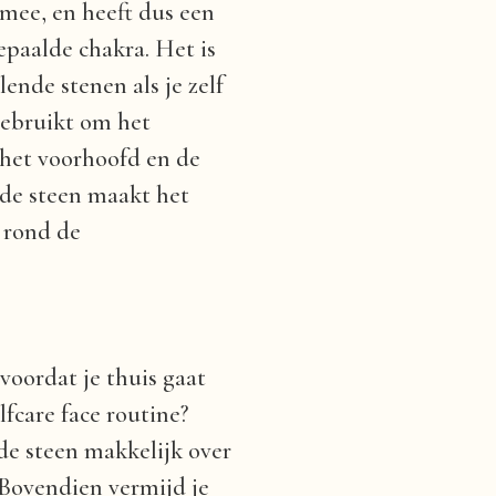
 mee, en heeft dus een
epaalde chakra. Het is
ende stenen als je zelf
gebruikt om het
 het voorhoofd en de
 de steen maakt het
 rond de
voordat je thuis gaat
fcare face routine?
 de steen makkelijk over
 Bovendien vermijd je