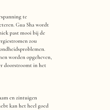
rspanning te
beteren. Gua Sha wordt
iek past mooi bij de
nergiestromen zou
zondheidsproblemen.
omen worden opgeheven,
er doorstroomt in het
haam en zintuigen
hebt kan het heel goed