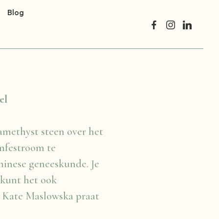
Blog
el
 amethyst steen over het
mfestroom te
hinese geneeskunde. Je
 kunt het ook
e Kate Maslowska praat