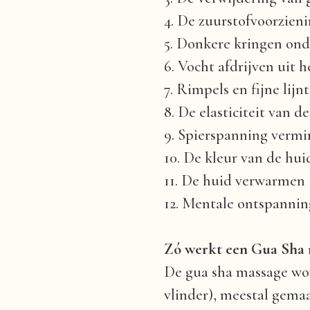
4. De zuurstofvoorzien
5. Donkere kringen on
6. Vocht afdrijven uit h
7. Rimpels en fijne lij
8. De elasticiteit van d
9. Spierspanning verm
10. De kleur van de hui
11. De huid verwarmen
12. Mentale ontspannin
Zó werkt een Gua Sha
De gua sha massage word
vlinder), meestal gemaa